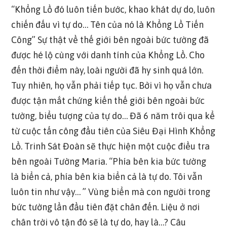
“Khổng Lồ đó luôn tiến bước, khao khát dự do, luôn
chiến đấu vì tự do… Tên của nó là Khổng Lồ Tiến
Công” Sự thật về thế giới bên ngoài bức tường đã
được hé lộ cùng với danh tính của Khổng Lồ. Cho
đến thời điểm này, loài người đã hy sinh quá lớn.
Tuy nhiên, họ vẫn phải tiếp tục. Bởi vì họ vẫn chưa
được tận mắt chứng kiến thế giới bên ngoài bức
tường, biểu tượng của tự do… Đã 6 năm trôi qua kể
từ cuộc tấn công đầu tiên của Siêu Đại Hình Khổng
Lồ. Trinh Sát Đoàn sẽ thực hiện một cuộc điều tra
bên ngoài Tường Maria. “Phía bên kia bức tường
là biển cả, phía bên kia biển cả là tự do. Tôi vẫn
luôn tin như vậy… ” Vùng biển mà con người trong
bức tường lần đầu tiên đặt chân đến. Liệu ở nơi
chân trời vô tận đó sẽ là tự do, hay là…? Câu