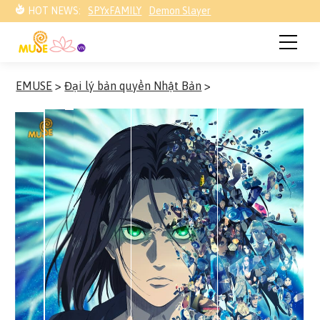
HOT NEWS:
SPYxFAMILY
Demon Slayer
EMUSE
>
Đại lý bản quyền Nhật Bản
>