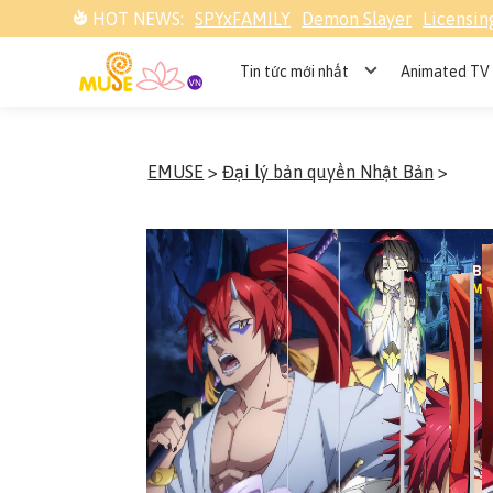
HOT NEWS:
SPYxFAMILY
Demon Slayer
Licensin
Tin tức mới nhất
Animated TV 
EMUSE
>
Đại lý bản quyền Nhật Bản
>