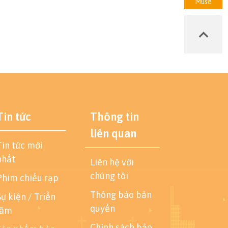
Muse
Tin tức
Thông tin
liên quan
Tin tức mới
nhất
Liên hệ với
chúng tôi
Phim chiếu rạp
Thông báo bản
Sự kiện / Triển
quyền
lãm
Chính sách bảo