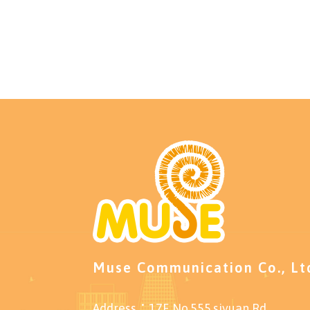
Muse Communication Co., Lt
Address：17F.,No.555,siyuan Rd.,