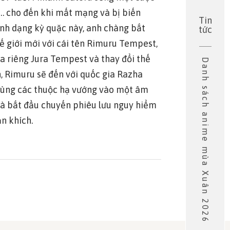
… cho đến khi mất mạng và bị biến
Tin
ình dạng kỳ quặc này, anh chàng bắt
tức
 giới mới với cái tên Rimuru Tempest,
a riêng Jura Tempest và thay đổi thế
Danh sách anime mùa Xuân 2026
h, Rimuru sẽ đến với quốc gia Razha
cùng các thuộc hạ vướng vào một âm
và bắt đầu chuyến phiêu lưu nguy hiểm
n khích.