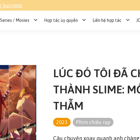
g business
Series / Movies
Hợp tác ủy quyền
Liên hệ hợp tác
J
LÚC ĐÓ TÔI ĐÃ 
THÀNH SLIME: MỐ
THẪM
2023
Phim chiếu rạp
Câu chuyện xoay quanh anh chàng 