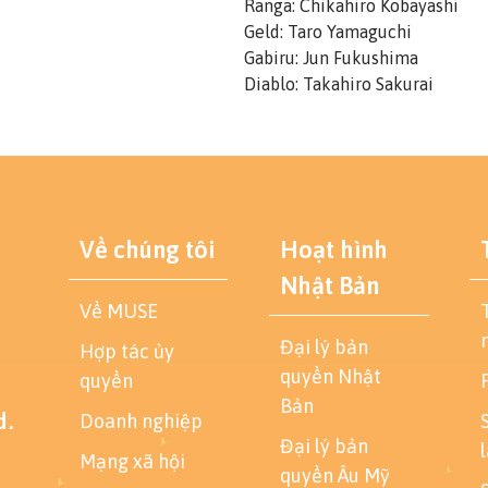
Ranga: Chikahiro Kobayashi
Geld: Taro Yamaguchi
Gabiru: Jun Fukushima
Diablo: Takahiro Sakurai
Về chúng tôi
Hoạt hình
Nhật Bản
Về MUSE
Đại lý bản
Hợp tác ủy
quyền Nhật
quyền
Bản
d.
Doanh nghiệp
Đại lý bản
Mạng xã hội
quyền Âu Mỹ